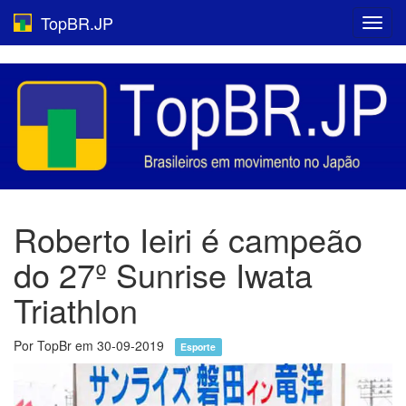
TopBR.JP
Toggl
navig
Roberto Ieiri é campeão
do 27º Sunrise Iwata
Triathlon
Por TopBr em 30-09-2019
Esporte