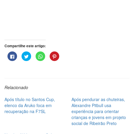
Compartilhe este artigo:
Clique
Clique
Clique
Clique
para
para
para
para
compartilhar
compartilhar
compartilhar
compartilhar
no
no
no
no
Facebook(abre
Twitter(abre
WhatsApp(abre
Pinterest(abre
em
em
em
em
nova
nova
nova
nova
janela)
janela)
janela)
janela)
Relacionado
Após título no Santos Cup,
Após pendurar as chuteiras,
elenco da Aruko foca em
Alexandre Pitbull usa
recuperação na F7SL
experiência para orientar
crianças e jovens em projeto
social de Ribeirão Preto