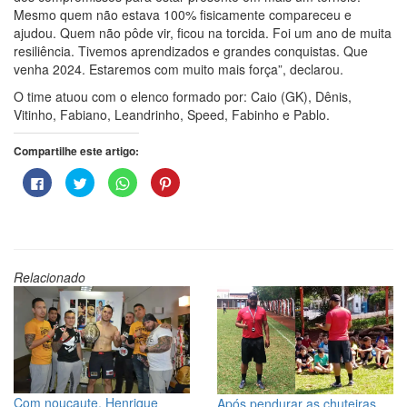
Mesmo quem não estava 100% fisicamente compareceu e
ajudou. Quem não pôde vir, ficou na torcida. Foi um ano de muita
resiliência. Tivemos aprendizados e grandes conquistas. Que
venha 2024. Estaremos com muito mais força”, declarou.
O time atuou com o elenco formado por: Caio (GK), Dênis,
Vitinho, Fabiano, Leandrinho, Speed, Fabinho e Pablo.
Compartilhe este artigo:
Clique
Clique
Clique
Clique
para
para
para
para
compartilhar
compartilhar
compartilhar
compartilhar
no
no
no
no
Facebook(abre
Twitter(abre
WhatsApp(abre
Pinterest(abre
em
em
em
em
nova
nova
nova
nova
janela)
janela)
janela)
janela)
Relacionado
Com noucaute, Henrique
Após pendurar as chuteiras,