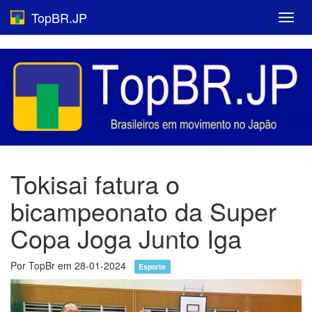
TopBR.JP
Toggl
navig
Tokisai fatura o
bicampeonato da Super
Copa Joga Junto Iga
Por TopBr em 28-01-2024
Esporte