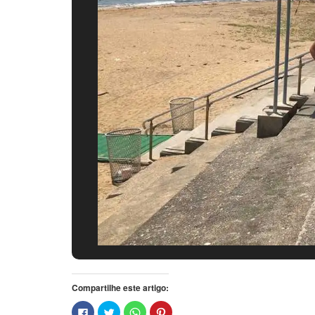
Compartilhe este artigo:
Clique
Clique
Clique
Clique