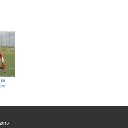
 se
bre
@2016