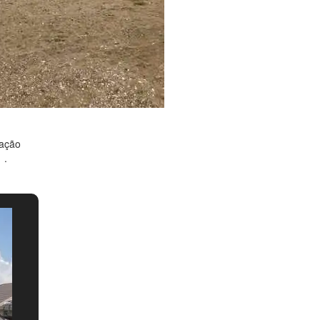
nação
1
.