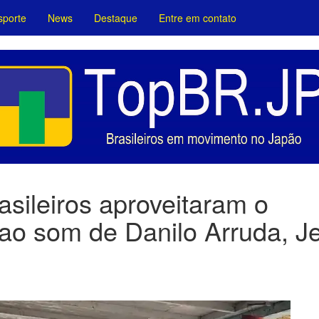
sporte
News
Destaque
Entre em contato
ileiros aproveitaram o
ao som de Danilo Arruda, J